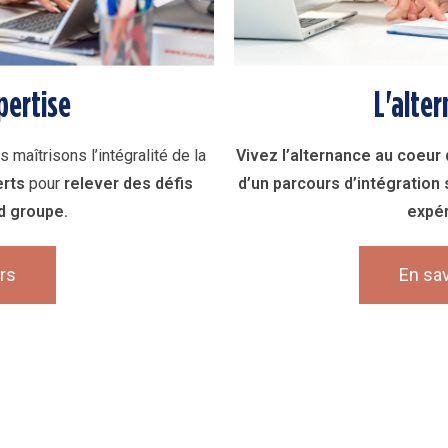
pertise
L'alter
s maîtrisons l’intégralité de la
Vivez l’alternance au coeur d
erts
pour
relever des défis
d’un
parcours d’intégration 
d groupe.
expér
rs
En sav