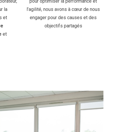
borateur,
pour optimiser la performance et
r la
l’agilité, nous avons à cœur de nous
s et
engager pour des causes et des
re
objectifs partagés
e
et