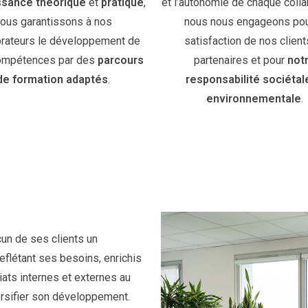
ssance théorique
et
pratique
,
et l’autonomie de chaque colla
ous garantissons à nos
nous nous engageons pou
orateurs le développement de
satisfaction de nos client
compétences par des
parcours
partenaires et pour
not
de formation adaptés
.
responsabilité sociétal
environnementale
.
cun de ses clients un
eflétant ses besoins, enrichis
iats internes et externes au
rsifier son développement.