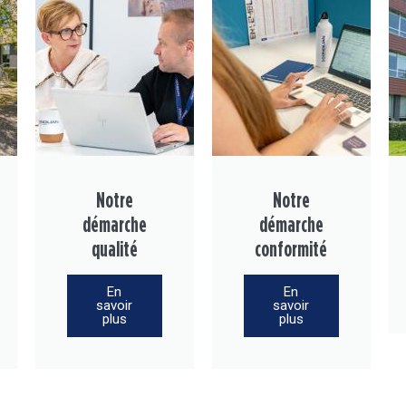
Notre
Notre
démarche
démarche
qualité
conformité
En
En
savoir
savoir
plus
plus