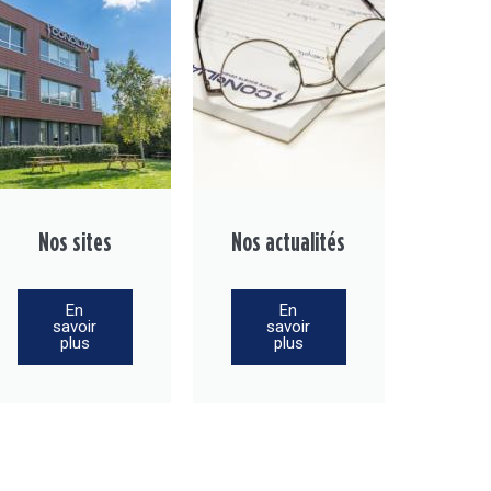
Nos sites
Nos actualités
En
En
savoir
savoir
plus
plus