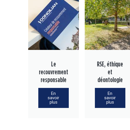
Le
RSE, éthique
recouvrement
et
responsable
déontologie
En
En
savoir
savoir
plus
plus